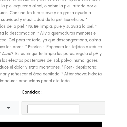
 piel expuesta al sol, o sobre la piel irritada por el
uras. Con una textura suave y no grasa ayuda a
suavidad y elasticidad de la piel. Beneficios: *
s de la piel. * Nutre, limpia, pule y suaviza la piel. *
evita la descamación. * Alivia quemaduras menores e
ácea: Gel para tratarla, ya que descongestiona, calma
ye los poros. * Psoriasis: Regenera los tejidos y reduce
* Acné?: Es astringente, limpia los poros, regula el pH y
a los efectos posteriores del sol, polvo, humo, gases
duce el dolor y trata moretones. * Post- depilatorio:
ar y refrescar el área depilada. * After shave: hidrata
imaduras producidas por el afeitado..
Cantidad: