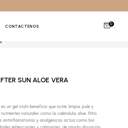
0
CONTACTENOS
A
AFTER SUN ALOE VERA
es un gel multi beneficio que nutre, limpia, pule y
 nutrientes naturales como la caléndula, aloe, filtro
es antinflamatorias y analgésicas actúa como bio
dades refrescantes y calmantes, de rápida absorción,