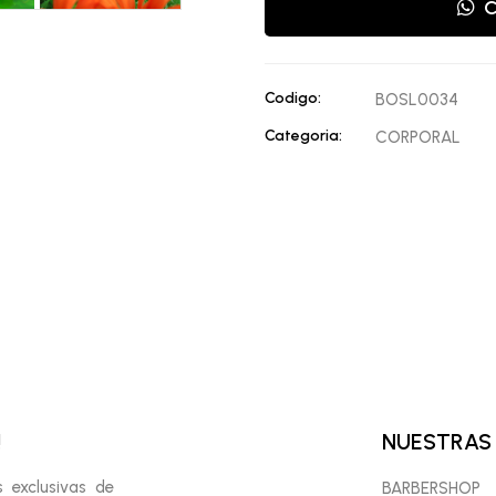
C
Codigo:
BOSL0034
Categoria:
CORPORAL
!
NUESTRAS
s exclusivas de
BARBERSHOP