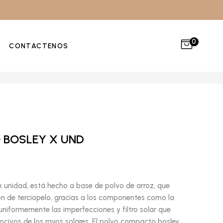
0
CONTACTENOS
 BOSLEY X UND
 unidad, está hecho a base de polvo de arroz, que
ón de terciopelo, gracias a los componentes como la
uniformemente las imperfecciones y filtro solar que
nocivos de los rayos solares. El polvo compacto bosley